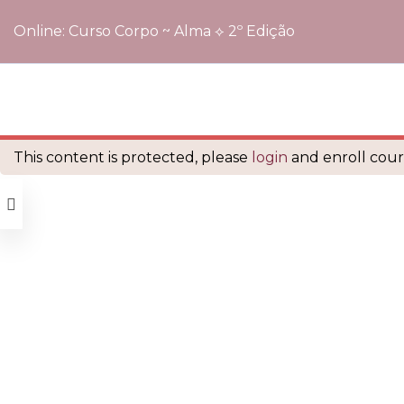
Online: Curso Corpo ~ Alma ⟡ 2º Edição
Início
Cursos
Online: Curso Corpo ~ Alma ⟡ 2º Edição
é orgulhosamente mantido com
WordPress
This content is protected, please
login
and enroll cours