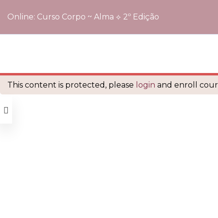
Online: Curso Corpo ~ Alma ⟡ 2º Edição
Início
Cursos
Online: Curso Corpo ~ Alma ⟡ 2º Edição
é orgulhosamente mantido com
WordPress
This content is protected, please
login
and enroll cours