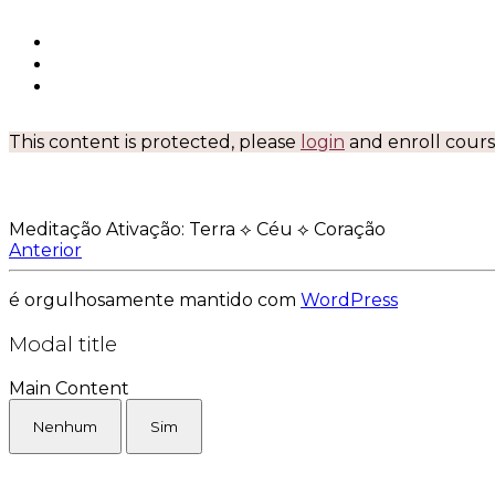
This content is protected, please
login
and enroll course
Meditação Ativação: Terra ⟡ Céu ⟡ Coração
Anterior
é orgulhosamente mantido com
WordPress
Modal title
Main Content
Nenhum
Sim