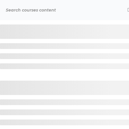
Início
Cursos
Online: Curso Corpo ~ Alma ⟡ 2º 
é orgulhosamente mantido com
WordPress