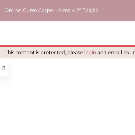
Online: Curso Corpo ~ Alma ⟡ 2º Edição
Início
Cursos
Online: Curso Corpo ~ Alma ⟡ 2º Edição
é orgulhosamente mantido com
WordPress
This content is protected, please
login
and enroll cours