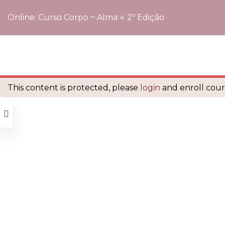
Online: Curso Corpo ~ Alma ⟡ 2º Edição
Início
Cursos
Online: Curso Corpo ~ Alma ⟡ 2º Edição
é orgulhosamente mantido com
WordPress
This content is protected, please
login
and enroll cours