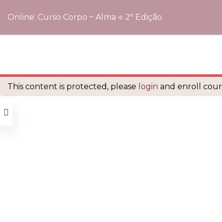
Online: Curso Corpo ~ Alma ⟡ 2º Edição
Início
Cursos
Online: Curso Corpo ~ Alma ⟡ 2º Edição
é orgulhosamente mantido com
WordPress
This content is protected, please
login
and enroll cours