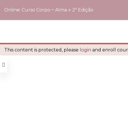
Online: Curso Corpo ~ Alma ⟡ 2º Edição
Início
Cursos
Online: Curso Corpo ~ Alma ⟡ 2º Edição
é orgulhosamente mantido com
WordPress
This content is protected, please
login
and enroll cours