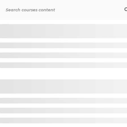
Início
Cursos
Online: Curso Corpo ~ Alma ⟡ 2º 
é orgulhosamente mantido com
WordPress