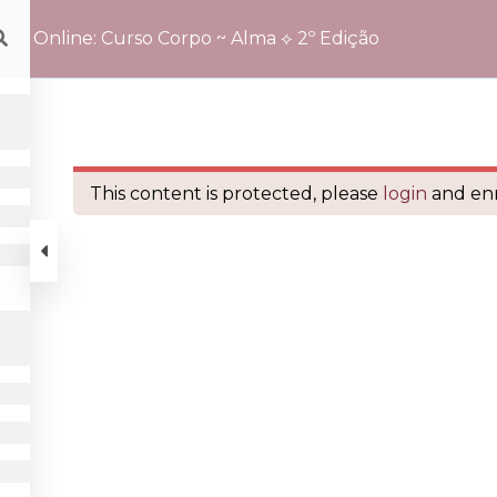
Online: Curso Corpo ~ Alma ⟡ 2º Edição
Edição
This content is protected, please
login
and enr