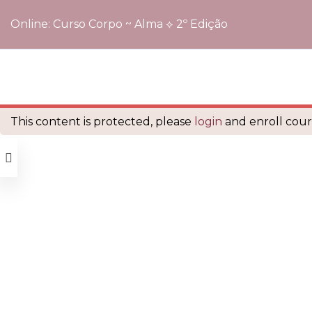
Online: Curso Corpo ~ Alma ⟡ 2º Edição
Início
Cursos
Online: Curso Corpo ~ Alma ⟡ 2º Edição
é orgulhosamente mantido com
WordPress
This content is protected, please
login
and enroll cours