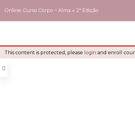
Online: Curso Corpo ~ Alma ⟡ 2º Edição
Início
Cursos
Online: Curso Corpo ~ Alma ⟡ 2º Edição
é orgulhosamente mantido com
WordPress
This content is protected, please
login
and enroll cours