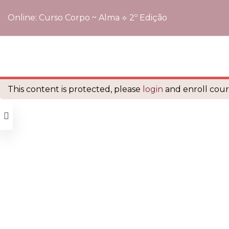
Online: Curso Corpo ~ Alma ⟡ 2º Edição
Início
Cursos
Online: Curso Corpo ~ Alma ⟡ 2º Edição
é orgulhosamente mantido com
WordPress
This content is protected, please
login
and enroll cours